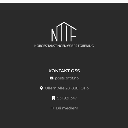
KONTAKT OSS
post@ntif.no
Ullern Allé 28. 0381 Oslo
931.921.347
Bli medlem