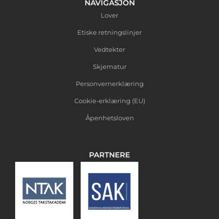
NAVIGASJON
Lover
Etiske retningslinjer
Vedtekter
Skjematur
Personvernerklæring
Cookie-erklæring (EU)
Åpenhetsloven
PARTNERE