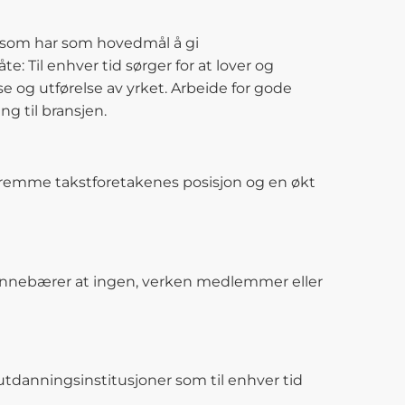
r som har som hovedmål å gi
Til enhver tid sørger for at lover og
e og utførelse av yrket. Arbeide for gode
g til bransjen.
å fremme takstforetakenes posisjon og en økt
 innebærer at ingen, verken medlemmer eller
anningsinstitusjoner som til enhver tid