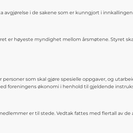
 avgjørelse i de sakene som er kunngjort i innkallingen
et er høyeste myndighet mellom årsmøtene. Styret skal ho
 personer som skal gjøre spesielle oppgaver, og utarbeid
med foreningens økonomi i henhold til gjeldende instr
ts medlemmer er til stede. Vedtak fattes med flertall av 