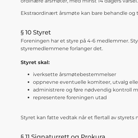
ordinære årsmøter, med minst 14 dagers varsel.
Ekstraordinært årsmøte kan bare behandle og ta
§ 10 Styret
Foreningen har et styre på 4-6 medlemmer. Styr
styremedlemmene forlanger det.
Styret skal:
iverksette årsmøtebestemmelser
oppnevne eventuelle komiteer, utvalg eller
administrere og føre nødvendig kontroll 
representere foreningen utad
Styret kan fatte vedtak når et flertall av styre
§ 11 Signaturrett og Prokura