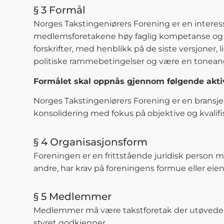
§ 3 Formål
Norges Takstingeniørers Forening er en interes
medlemsforetakene høy faglig kompetanse og god
forskrifter, med henblikk på de siste versjoner
politiske rammebetingelser og være en toneangi
Formålet skal oppnås gjennom følgende aktiv
Norges Takstingeniørers Forening er en bransjeo
konsolidering med fokus på objektive og kvalifis
§ 4 Organisasjonsform
Foreningen er en frittstående juridisk person
andre, har krav på foreningens formue eller eiendel
§ 5 Medlemmer
Medlemmer må være takstforetak der utøvede t
styret godkjenner.