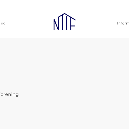
ing
Infor
Forening