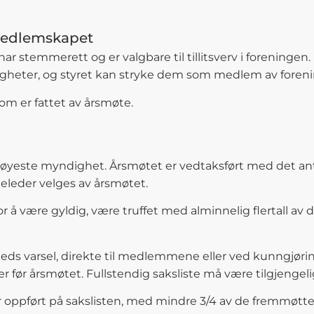
l medlemskapet
 har stemmerett og er valgbare til tillitsverv i forenin
ttigheter, og styret kan stryke dem som medlem av foren
om er fattet av årsmøte.
s høyeste myndighet. Årsmøtet er vedtaksført med de
leder velges av årsmøtet.
or å være gyldig, være truffet med alminnelig flertall 
ds varsel, direkte til medlemmene eller ved kunngjørin
ker før årsmøtet. Fullstendig saksliste må være tilgjeng
 oppført på sakslisten, med mindre 3/4 av de fremmøtte