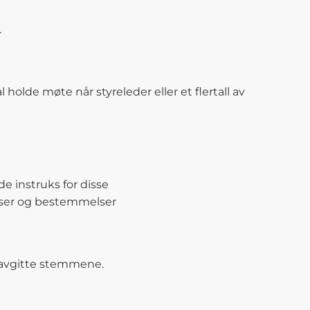
.
lde møte når styreleder eller et flertall av
e instruks for disse
ukser og bestemmelser
de avgitte stemmene.