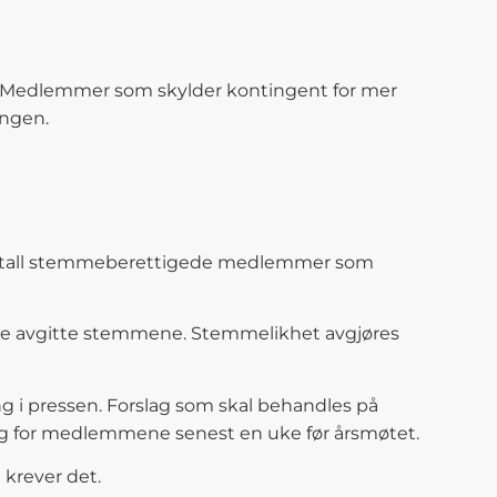
gen. Medlemmer som skylder kontingent for mer
ingen.
t antall stemmeberettigede medlemmer som
av de avgitte stemmene. Stemmelikhet avgjøres
g i pressen. Forslag som skal behandles på
elig for medlemmene senest en uke før årsmøtet.
 krever det.