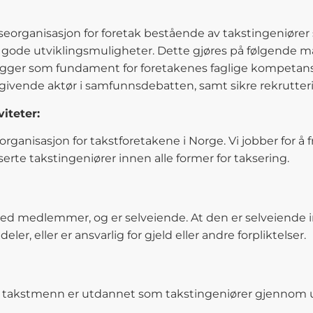
seorganisasjon for foretak bestående av takstingeniøre
e utviklingsmuligheter. Dette gjøres på følgende måte: 
, ligger som fundament for foretakenes faglige kompetans
vende aktør i samfunnsdebatten, samt sikre rekrutterin
iteter:
rganisasjon for takstforetakene i Norge. Vi jobber for 
erte takstingeniører innen alle former for taksering.
 med medlemmer, og er selveiende. At den er selveiende
er, eller er ansvarlig for gjeld eller andre forpliktelser.
akstmenn er utdannet som takstingeniører gjennom utd