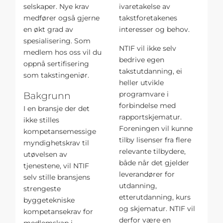
selskaper. Nye krav
ivaretakelse av
medfører også gjerne
takstforetakenes
en økt grad av
interesser og behov.
spesialisering. Som
NTIF vil ikke selv
medlem hos oss vil du
bedrive egen
oppnå sertifisering
takstutdanning, ei
som takstingeniør.
heller utvikle
programvare i
Bakgrunn
forbindelse med
I en bransje der det
rapportskjematur.
ikke stilles
Foreningen vil kunne
kompetansemessige
tilby lisenser fra flere
myndighetskrav til
relevante tilbydere,
utøvelsen av
både når det gjelder
tjenestene, vil NTIF
leverandører for
selv stille bransjens
utdanning,
strengeste
etterutdanning, kurs
byggetekniske
og skjematur. NTIF vil
kompetansekrav for
derfor være en
medlemskap i