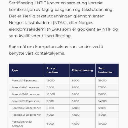
Sertifisering i NTIF krever en samlet og korrekt
kombinasjon av faglig bakgrunn og takstutdanning.
Det er særlig takstutdanningen gjennom enten
Norges takstakademi (NTAK), eller Norges
eiendomsakademi (NEAK) som er godkjent av NTIF og
som kvalifiserer til sertifisering.
Spørmål om kompetansekrav kan sendes ved å
benytte vårt kontaktskjema.
Pris pr.
Sum
Type
Etterutdanning
medlem
kostnader
Foretak 1-5 personer
12 000
6 000
18 000
Foretak 6-10 personer
11 000
6 000
17 000
Foretak 11-20 personer
10 000
5 000
15 000
Foretak 21-30 personer
9 000
5 000
14 000
Foretak 31-40 personer
8 000
4 000
12 000
Foretak 41-50 personer
7 000
4 000
11 000
Foretak over 50
6 000
4 000
10 000
personer